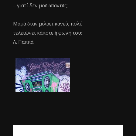
– γιατί δεν μοῦ ἀπαντᾶς;
Μαμά ὅταν μιλάει κανείς πολύ
τελειώνει κάποτε ἡ φωνή του;
Λ. Παππά