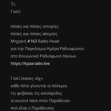
Τι;
Γιατί;
πόσες και πόσες ιστορίες
πόσες και πόσες απορίες
Μηχανή
#163
Radio Head
για την Παγκόσμια Ημέρα Ραδιοφώνου
στο Κοινωνικό Ραδιόφωνο Χανίων
https://kpaxradio.live
Γιατί ἔκανες «ἄχ»
κάθε πότε γίνονται οἱ πόλεμοι
τίς φοβᾶσαι τίς κατσαρίδες
οἱ κουτοί πᾶνε στόν Παράδεισο
ποῦ εἶναι ὁ Παράδεισος