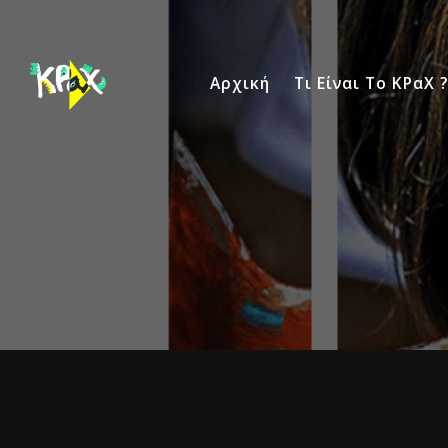
Αρχική
Τι Είναι Το ΚΡαΧ ?