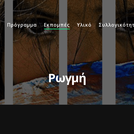
Πρόγραμμα
Εκπομπές
Υλικό
Συλλογικότη
Ρωγμή