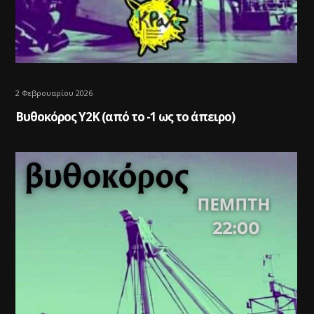
2 Φεβρουαρίου 2026
Βυθοκόρος Y2K (από το -1 ως το άπειρο)