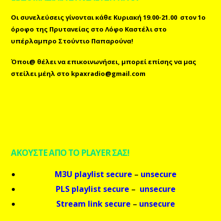
Οι συνελεύσεις γίνονται κάθε Κυριακή 19.00-21.00 στον 1ο
όροφο της Πρυτανείας στο Λόφο Καστέλι στο
υπέρλαμπρο Στούντιο Παπαρούνα!
Όποι@ θέλει να επικοινωνήσει, μπορεί επίσης
να μας
στείλει μέηλ
στο
kpaxradio@gmail.com
ΑΚΟΥΣΤΕ ΑΠΟ ΤΟ PLAYER ΣΑΣ!
M3U playlist secure
–
unsecure
PLS playlist secure
–
unsecure
Stream link secure
–
unsecure