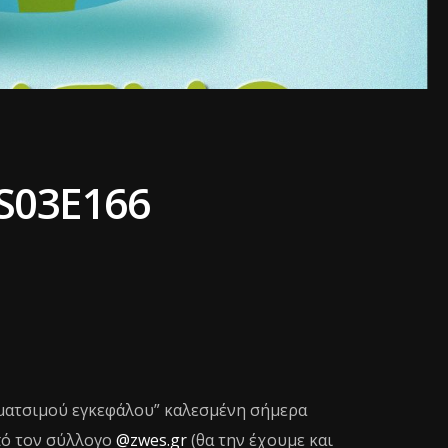
S03E166
ματσιμού εγκεφάλου” καλεσμένη σήμερα
πό τον σύλλογο
@zwes.gr
(θα την έχουμε και