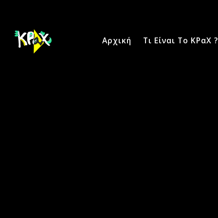
Αρχική
Τι Είναι Το ΚΡαΧ ?