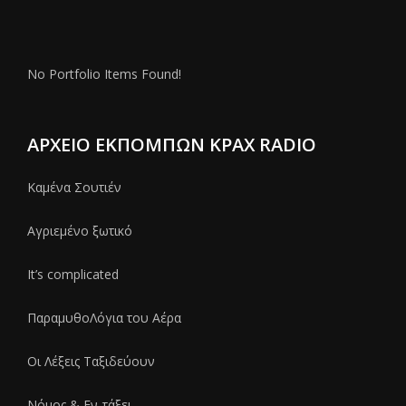
No Portfolio Items Found!
ΑΡΧΕΊΟ ΕΚΠΟΜΠΏΝ ΚΡΑΧ RADIO
Καμένα Σουτιέν
Αγριεμένο ξωτικό
It’s complicated
ΠαραμυθοΛόγια του Αέρα
Οι Λέξεις Ταξιδεύουν
Νόμος & Εν-τάξει