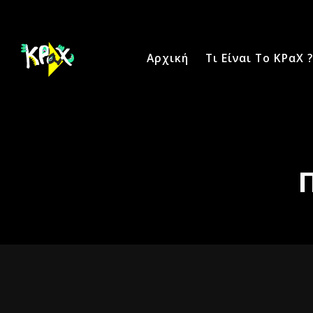
Αρχική
Τι Είναι Το ΚΡαΧ ?