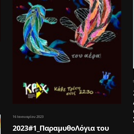
16 Ιανουαρίου 2023
2023#1_ΠαραμυθοΛόγια του