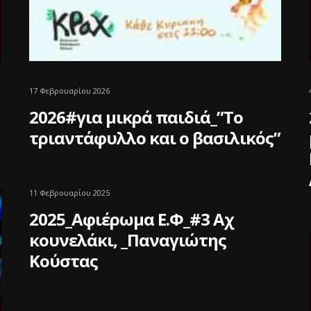
17 Φεβρουαρίου 2026
2026#για μικρά παιδιά_”Το
τριαντάφυλλο και ο βασιλικός”
11 Φεβρουαρίου 2025
2025_Αφιέρωμα Ε.Φ_#3 Αχ
κουνελάκι, _Παναγιώτης
Κούστας