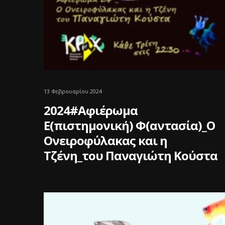
13 Φεβρουαρίου 2024
2024#Aφιέρωμα
Ε(πιστημονική) Φ(αντασία)_Ο
Ονειροφύλακας και η
Τζένη_του Παναγιώτη Κούστα