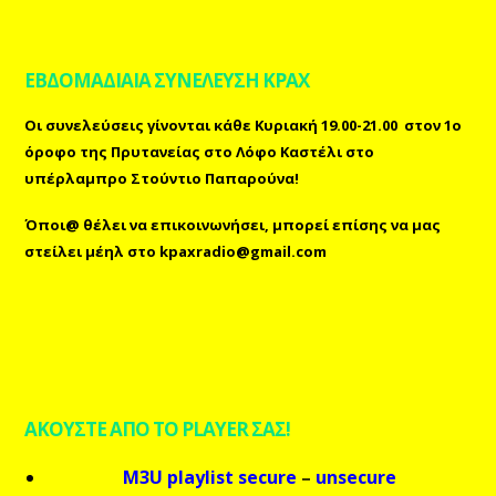
ΕΒΔΟΜΑΔΙΑΙΑ ΣΥΝΕΛΕΥΣΗ ΚΡΑΧ
Οι συνελεύσεις γίνονται κάθε Κυριακή 19.00-21.00 στον 1ο
όροφο της Πρυτανείας στο Λόφο Καστέλι στο
υπέρλαμπρο Στούντιο Παπαρούνα!
Όποι@ θέλει να επικοινωνήσει, μπορεί επίσης
να μας
στείλει μέηλ
στο
kpaxradio@gmail.com
ΑΚΟΥΣΤΕ ΑΠΟ ΤΟ PLAYER ΣΑΣ!
M3U playlist secure
–
unsecure