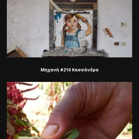
Μηχανή #210 Κασσάνδρα