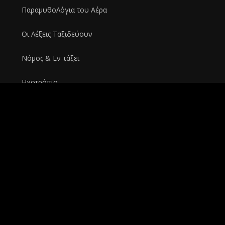
ΠαραμυθοΛόγια του Αέρα
Οι Λέξεις Ταξιδεύουν
Νόμος & Εν-τάξει
Ηχοτρόπιο
Αναφορές σε Bιβλία
ΦΟΒ-ΕΛΑ
Ροκιές με ρακές
Magic & Mayhem
Kuroi Tsuki