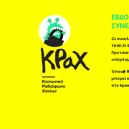
ΕΒΔΟ
ΣΥΝΕ
Οι συνελ
19.00-21
Πρυτανε
υπέρλαμ
Όποι@ θέ
μπορεί 
στο
kpax