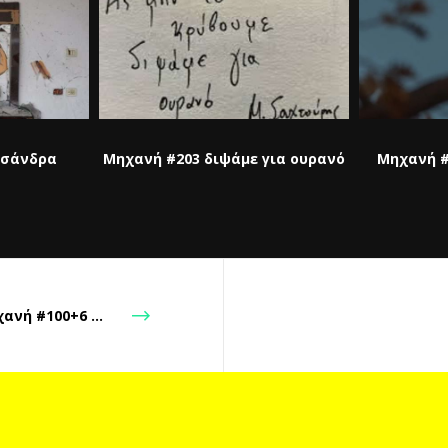
σσάνδρα
Μηχανή #203 διψάμε για ουρανό
Μηχανή #
Μηχανή #100+6 ξαφνική παπαρούνα