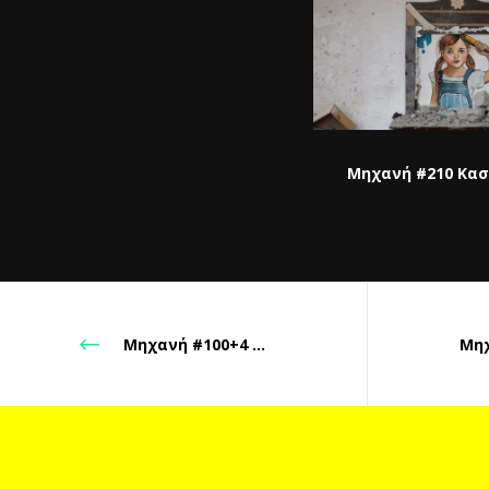
Μηχανή #210 Κα
Μηχανή #100+4 σαν ένα ατέλειωτο φιλί