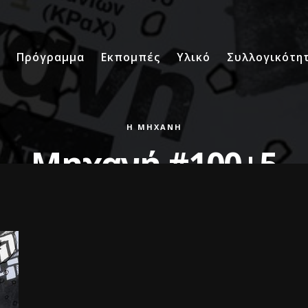
Πρόγραμμα
Εκπομπές
Υλικό
Συλλογικότη
Η ΜΗΧΑΝΉ
Μηχανή #100+5
μπρρρρρρρ
28 ΙΑΝΟΥΑΡΊΟΥ 2022