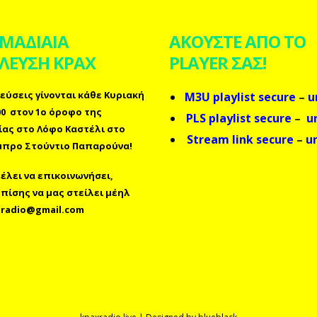
ΜΑΔΙΑΙΑ
ΑΚΟΥΣΤΕ ΑΠΟ ΤΟ
ΛΕΥΣΗ ΚΡΑΧ
PLAYER ΣΑΣ!
εύσεις γίνονται κάθε Κυριακή
M3U playlist secure
–
u
.00 στον 1ο όροφο της
PLS playlist secure
–
u
ίας στο Λόφο Καστέλι στο
Stream link secure
–
u
προ Στούντιο Παπαρούνα!
λει να επικοινωνήσει,
επίσης
να μας στείλει μέηλ
radio@gmail.com