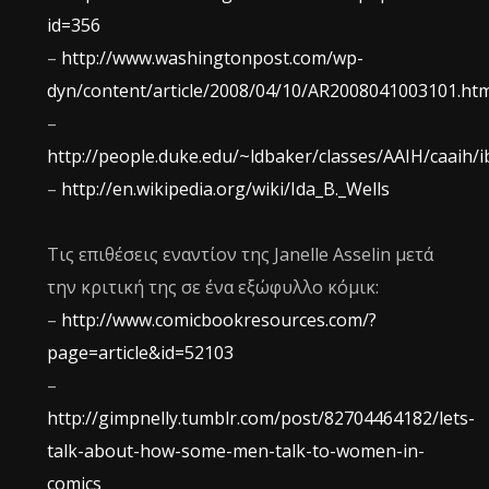
id=356
–
http://www.washingtonpost.com/wp-
dyn/content/article/2008/04/10/AR2008041003101.htm
–
http://people.duke.edu/~ldbaker/classes/AAIH/caaih/i
–
http://en.wikipedia.org/wiki/Ida_B._Wells
Τις επιθέσεις εναντίον της Janelle Asselin μετά
την κριτική της σε ένα εξώφυλλο κόμικ:
–
http://www.comicbookresources.com/?
page=article&id=52103
–
http://gimpnelly.tumblr.com/post/82704464182/lets-
talk-about-how-some-men-talk-to-women-in-
comics