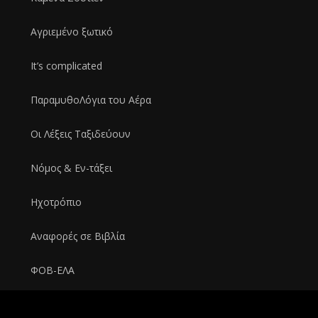
Αγριεμένο ξωτικό
It’s complicated
ΠαραμυθοΛόγια του Αέρα
Οι Λέξεις Ταξιδεύουν
Νόμος & Εν-τάξει
Ηχοτρόπιο
Αναφορές σε Bιβλία
ΦΟΒ-ΕΛΑ
Ροκιές με ρακές