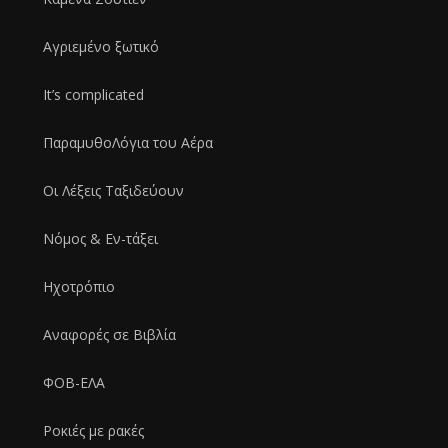
Αγριεμένο ξωτικό
It’s complicated
ΠαραμυθοΛόγια του Αέρα
Οι Λέξεις Ταξιδεύουν
Νόμος & Εν-τάξει
Ηχοτρόπιο
Αναφορές σε Bιβλία
ΦΟΒ-ΕΛΑ
Ροκιές με ρακές