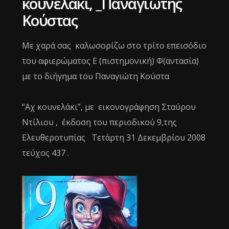
κουνελάκι, _Παναγιώτης
Κούστας
Με χαρά σας καλωσορίζω στο τρίτο επεισόδιο
του αφιερώματος Ε (πιστημονική) Φ(αντασία)
με το διήγημα του Παναγιώτη Κούστα
“Αχ κουνελάκι”, με εικονογράφηση Σταύρου
Ντίλιου , έκδοση του περιοδικού 9,της
Ελευθεροτυπίας Τετάρτη 31 Δεκεμβρίου 2008
τεύχος 437 .