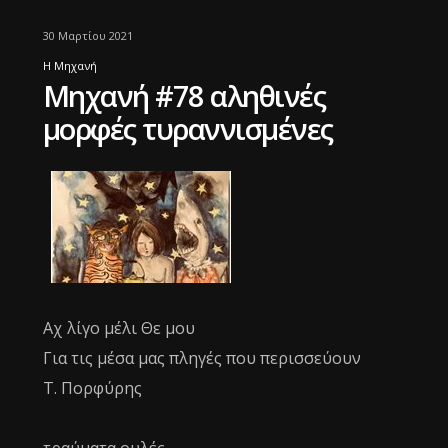
30 Μαρτίου 2021
Η Μηχανή
Μηχανή #78 αληθινές
μορφές τυραννισμένες
Αχ λίγο μέλι Θε μου
Για τις μέσα μας πληγές που περισσεύουν
Τ. Πορφύρης