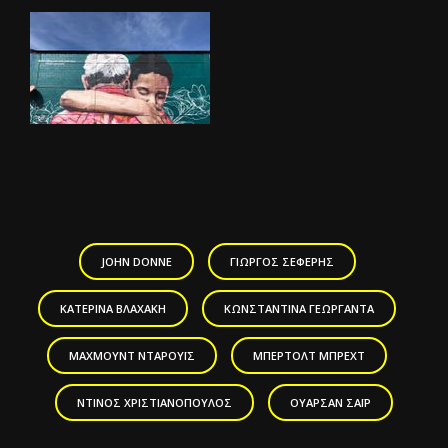
JOHN DONNE
ΓΙΏΡΓΟΣ ΣΕΦΈΡΗΣ
ΚΑΤΕΡΊΝΑ ΒΛΑΧΆΚΗ
ΚΩΝΣΤΑΝΤΊΝΑ ΓΕΩΡΓΑΝΤΆ
ΜΑΧΜΟΎΝΤ ΝΤΑΡΟΥΪ́Σ
ΜΠΈΡΤΟΛΤ ΜΠΡΕΧΤ
ΝΤΊΝΟΣ ΧΡΙΣΤΙΑΝΌΠΟΥΛΟΣ
ΟΥΑΡΣΆΝ ΣΆΙΡ