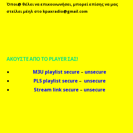
Όποι@ θέλει να επικοινωνήσει, μπορεί επίσης
να μας
στείλει μέηλ
στο
kpaxradio@gmail.com
ΑΚΟΥΣΤΕ ΑΠΟ ΤΟ PLAYER ΣΑΣ!
M3U playlist secure
–
unsecure
PLS playlist secure
–
unsecure
Stream link secure
–
unsecure