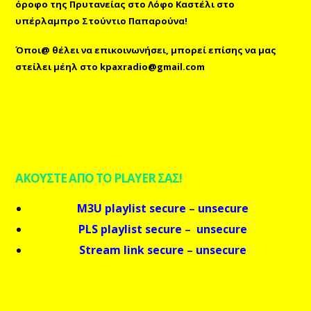
όροφο της Πρυτανείας στο Λόφο Καστέλι στο
υπέρλαμπρο Στούντιο Παπαρούνα!
Όποι@ θέλει να επικοινωνήσει, μπορεί επίσης
να μας
στείλει μέηλ
στο
kpaxradio@gmail.com
ΑΚΟΥΣΤΕ ΑΠΟ ΤΟ PLAYER ΣΑΣ!
M3U playlist secure
–
unsecure
PLS playlist secure
–
unsecure
Stream link secure
–
unsecure