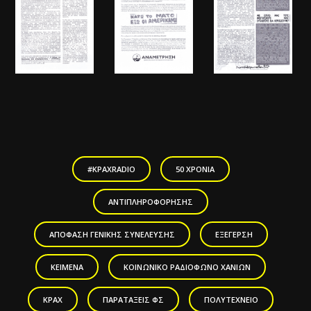
#KPAXRADIO
50 ΧΡΌΝΙΑ
ΑΝΤΙΠΛΗΡΟΦΌΡΗΣΗΣ
ΑΠΌΦΑΣΗ ΓΕΝΙΚΉΣ ΣΥΝΈΛΕΥΣΗΣ
ΕΞΈΓΕΡΣΗ
ΚΕΊΜΕΝΑ
ΚΟΙΝΩΝΙΚΌ ΡΑΔΙΌΦΩΝΟ ΧΑΝΊΩΝ
ΚΡΑΧ
ΠΑΡΑΤΆΞΕΙΣ ΦΣ
ΠΟΛΥΤΕΧΝΕΊΟ