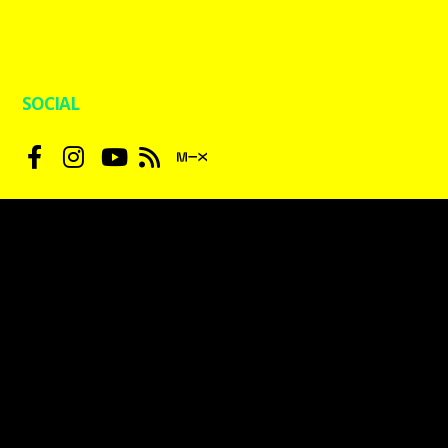
SOCIAL
ΦΙΛΑΡΑΚΙΑ
kpaxradio.live | Designed by
blueblack