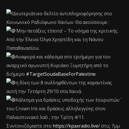
Δευτεριάτικο δελτίο αντιπληροφόρησης στο
Κοινωνικό Ραδιόφωνο Χανίων. Θα ακούσουμε :
‘Mην πετάξεις τίποτα’ – Το νόημα της κριτικής.
Από την Έλενα-Όλγα Χρηστίδη και τη Νάνσυ
Παπαθανασίου.
Αναφορά και κάλεσμα στο τριήμερο για τον
αναρχικό αγωνιστή Κυριάκο Ξυμητήρη από το
διήμερο
#TargetSoudaBaseForPalestine
.
η δίκη των 8 συλληφθέντων της καραντίνας
αυτή την Τετάρτη 29/10 στα Χανιά.
Κάλεσμα για δράσεις υποδοχής των ΄τουριστών΄
του Crown Iris και δράσεις αλληλεγγύης στον
Παλαιστινιακό λαό , την Τρίτη 4/11.
Συντονιζόμαστε στο
https://kpaxradio.live/
στις 7μμ