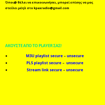
Όποι@ θέλει να επικοινωνήσει, μπορεί επίσης
να μας
στείλει μέηλ
στο
kpaxradio@gmail.com
ΑΚΟΥΣΤΕ ΑΠΟ ΤΟ PLAYER ΣΑΣ!
M3U playlist secure
–
unsecure
PLS playlist secure
–
unsecure
Stream link secure
–
unsecure