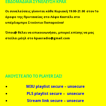
ΕΒΔΟΜΑΔΙΑΙΑ ΣΥΝΕΛΕΥΣΗ ΚΡΑΧ
Οι συνελεύσεις γίνονται κάθε Κυριακή 19.00-21.00 στον 1ο
όροφο της Πρυτανείας στο Λόφο Καστέλι στο
υπέρλαμπρο Στούντιο Παπαρούνα!
Όποι@ θέλει να επικοινωνήσει, μπορεί επίσης
να μας
στείλει μέηλ
στο
kpaxradio@gmail.com
ΑΚΟΥΣΤΕ ΑΠΟ ΤΟ PLAYER ΣΑΣ!
M3U playlist secure
–
unsecure
PLS playlist secure
–
unsecure
Stream link secure
–
unsecure