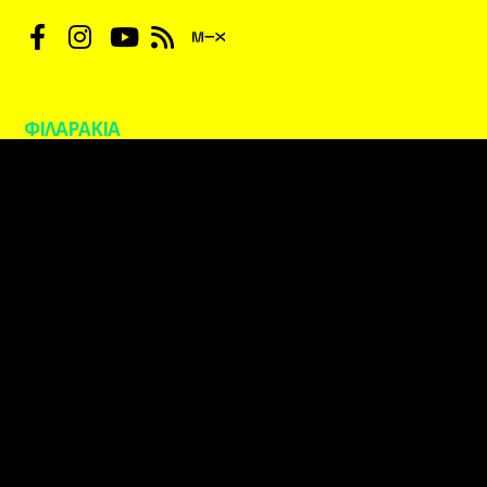
ΦΙΛΑΡΑΚΙΑ
kpaxradio.live | Designed by
blueblack
Αυτή η ιστοσελίδα χορηγείται με άδεια
Creative
Commons Αναφορά Δημιουργού – Μη Εμπορική