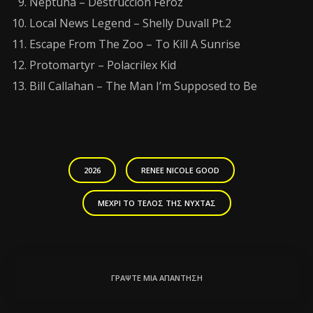
Neptuna – Destrucción Feroz
Local News Legend – Shelly Duvall Pt.2
Escape From The Zoo – To Kill A Sunrise
Protomartyr – Polacrilex Kid
Bill Callahan – The Man I’m Supposed to Be
2026
RENEE NICOLE GOOD
ΜΈΧΡΙ ΤΟ ΤΈΛΟΣ ΤΗΣ ΝΎΧΤΑΣ
ΓΡΆΨΤΕ ΜΙΑ ΑΠΆΝΤΗΣΗ