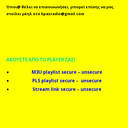
Όποι@ θέλει να επικοινωνήσει, μπορεί επίσης
να μας
στείλει μέηλ
στο
kpaxradio@gmail.com
ΑΚΟΥΣΤΕ ΑΠΟ ΤΟ PLAYER ΣΑΣ!
M3U playlist secure
–
unsecure
PLS playlist secure
–
unsecure
Stream link secure
–
unsecure