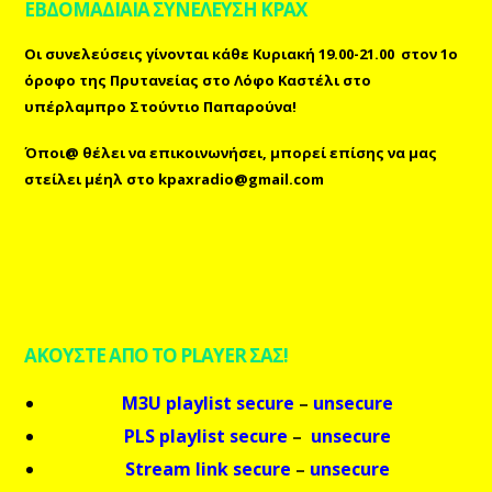
ΕΒΔΟΜΑΔΙΑΙΑ ΣΥΝΕΛΕΥΣΗ ΚΡΑΧ
Οι συνελεύσεις γίνονται κάθε Κυριακή 19.00-21.00 στον 1ο
όροφο της Πρυτανείας στο Λόφο Καστέλι στο
υπέρλαμπρο Στούντιο Παπαρούνα!
Όποι@ θέλει να επικοινωνήσει, μπορεί επίσης
να μας
στείλει μέηλ
στο
kpaxradio@gmail.com
ΑΚΟΥΣΤΕ ΑΠΟ ΤΟ PLAYER ΣΑΣ!
M3U playlist secure
–
unsecure
PLS playlist secure
–
unsecure
Stream link secure
–
unsecure