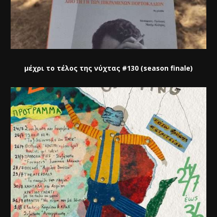
μέχρι το τέλος της νύχτας #130 (season finale)