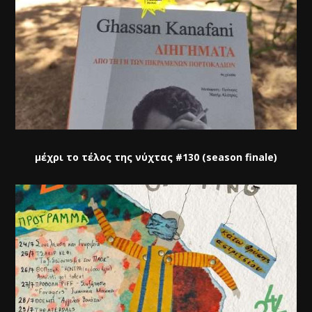
μέχρι το τέλος της νύχτας #130 (season finale)