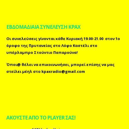
ΕΒΔΟΜΑΔΙΑΙΑ ΣΥΝΕΛΕΥΣΗ ΚΡΑΧ
Οι συνελεύσεις γίνονται κάθε Κυριακή 19.00-21.00 στον 1ο
όροφο της Πρυτανείας στο Λόφο Καστέλι στο
υπέρλαμπρο Στούντιο Παπαρούνα!
Όποι@ θέλει να επικοινωνήσει, μπορεί επίσης
να μας
στείλει μέηλ
στο
kpaxradio@gmail.com
ΑΚΟΥΣΤΕ ΑΠΟ ΤΟ PLAYER ΣΑΣ!