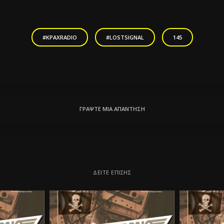
#KPAXRADIO
#LOSTSIGNAL
145
ΓΡΆΨΤΕ ΜΙΑ ΑΠΆΝΤΗΣΗ
ΔΕΊΤΕ ΕΠΊΣΗΣ