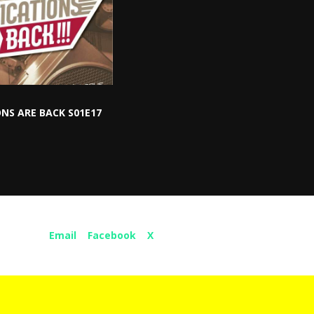
NS ARE BACK S01E17
Share :
Email
Facebook
X