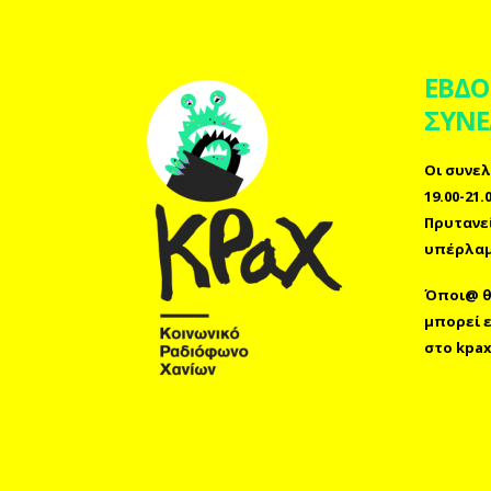
ΕΒΔΟ
ΣΥΝΕ
Οι συνελ
19.00-21
Πρυτανε
υπέρλαμ
Όποι@ θέ
μπορεί 
στο
kpax