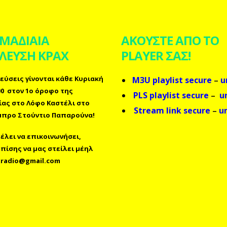
ΜΑΔΙΑΙΑ
ΑΚΟΥΣΤΕ ΑΠΟ ΤΟ
ΛΕΥΣΗ ΚΡΑΧ
PLAYER ΣΑΣ!
εύσεις γίνονται κάθε Κυριακή
M3U playlist secure
–
u
.00 στον 1ο όροφο της
PLS playlist secure
–
u
ίας στο Λόφο Καστέλι στο
Stream link secure
–
u
προ Στούντιο Παπαρούνα!
λει να επικοινωνήσει,
επίσης
να μας στείλει μέηλ
radio@gmail.com