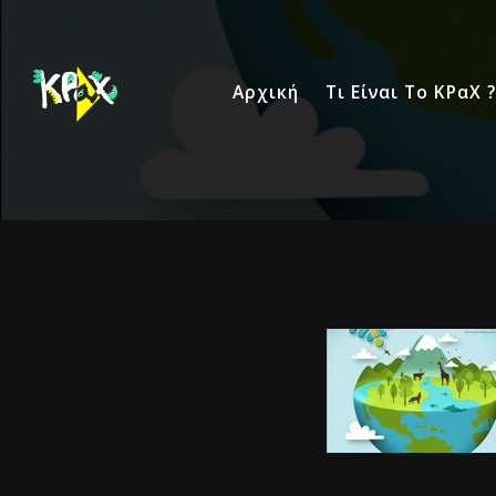
Αρχική
Τι Είναι Το ΚΡαΧ ?