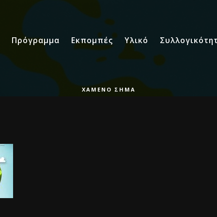
Πρόγραμμα
Εκπομπές
Υλικό
Συλλογικότη
ΧΑΜΈΝΟ ΣΉΜΑ
LOST SIGNAL S02E14
8 ΑΥΓΟΎΣΤΟΥ 2025