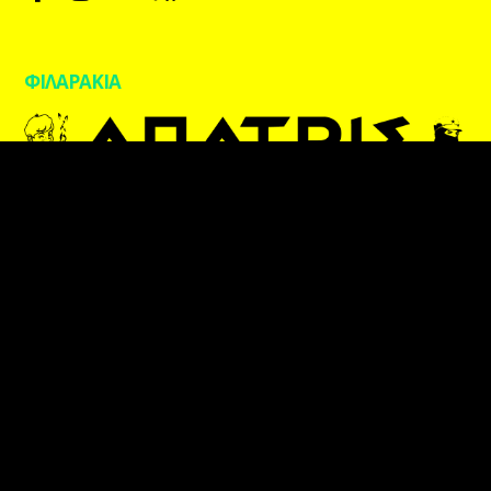
ΦΙΛΑΡΑΚΙΑ
kpaxradio.live | Designed by
blueblack
Αυτή η ιστοσελίδα χορηγείται με άδεια
Creative
Commons Αναφορά Δημιουργού – Μη Εμπορική
Χρήση – Παρόμοια Διανομή 4.0 Διεθνές
.