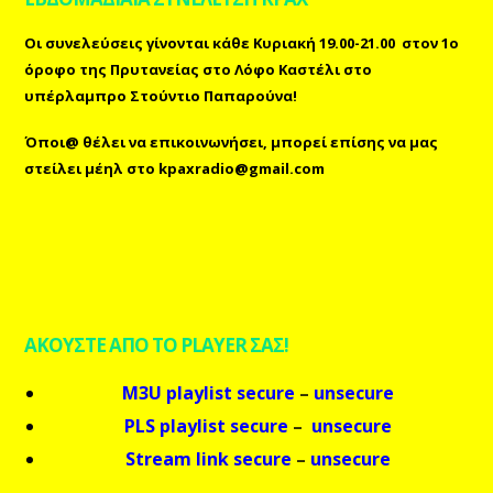
Οι συνελεύσεις γίνονται κάθε Κυριακή 19.00-21.00 στον 1ο
όροφο της Πρυτανείας στο Λόφο Καστέλι στο
υπέρλαμπρο Στούντιο Παπαρούνα!
Όποι@ θέλει να επικοινωνήσει, μπορεί επίσης
να μας
στείλει μέηλ
στο
kpaxradio@gmail.com
ΑΚΟΥΣΤΕ ΑΠΟ ΤΟ PLAYER ΣΑΣ!
M3U playlist secure
–
unsecure
PLS playlist secure
–
unsecure
Stream link secure
–
unsecure