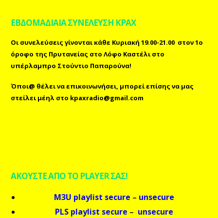
ΕΒΔΟΜΑΔΙΑΙΑ ΣΥΝΕΛΕΥΣΗ ΚΡΑΧ
Οι συνελεύσεις γίνονται κάθε Κυριακή 19.00-21.00 στον 1ο
όροφο της Πρυτανείας στο Λόφο Καστέλι στο
υπέρλαμπρο Στούντιο Παπαρούνα!
Όποι@ θέλει να επικοινωνήσει, μπορεί επίσης
να μας
στείλει μέηλ
στο
kpaxradio@gmail.com
ΑΚΟΥΣΤΕ ΑΠΟ ΤΟ PLAYER ΣΑΣ!
M3U playlist secure
–
unsecure
PLS playlist secure
–
unsecure