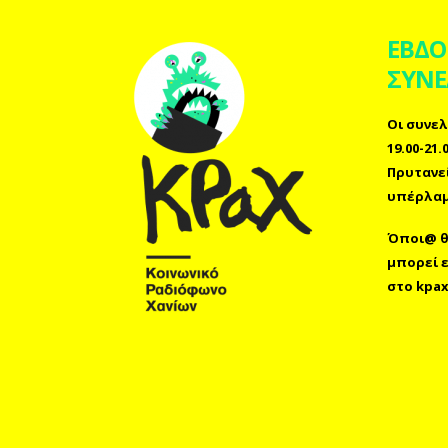
ΕΒΔΟ
ΣΥΝΕ
Οι συνελ
19.00-21
Πρυτανε
υπέρλαμ
Όποι@ θέ
μπορεί 
στο
kpax