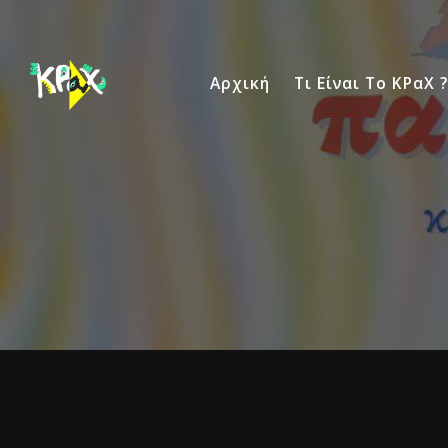
Αρχική
Τι Είναι Το ΚΡαΧ ?